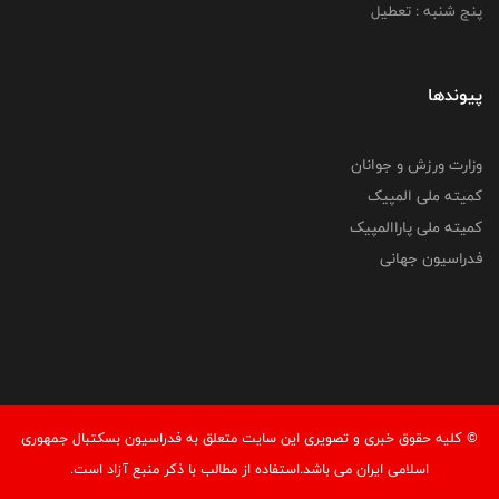
پنج شنبه : تعطیل
پیوندها
وزارت ورزش و جوانان
کمیته ملی المپیک
کمیته ملی پاراالمپیک
فدراسیون جهانی
© کليه حقوق خبری و تصويری اين سايت متعلق به فدراسیون بسکتبال جمهوری
اسلامی ایران می باشد.استفاده از مطالب با ذكر منبع آزاد است.