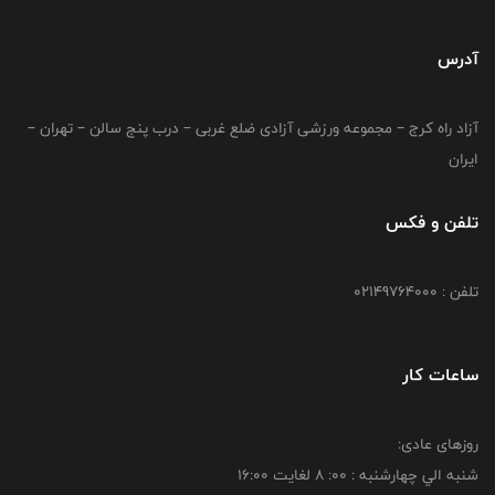
آدرس
آزاد راه کرج – مجموعه ورزشی آزادی ضلع غربی – درب پنج سالن – تهران –
ایران
تلفن و فکس
تلفن : 02149764000
ساعات کار
روزهای عادی:
شنبه الي چهارشنبه : 00: 8 لغايت 16:00