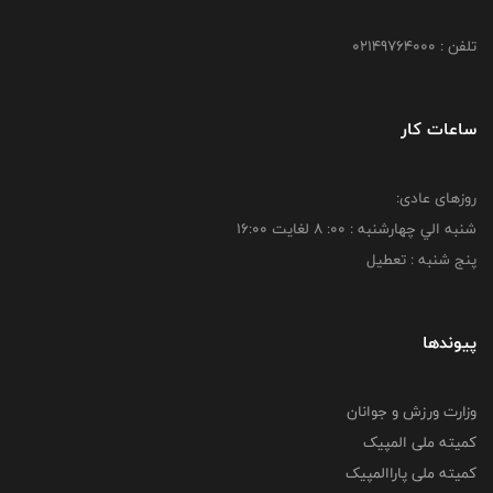
تلفن : 02149764000
ساعات کار
روزهای عادی:
شنبه الي چهارشنبه : 00: 8 لغايت 16:00
پنج شنبه : تعطیل
پیوندها
وزارت ورزش و جوانان
کمیته ملی المپیک
کمیته ملی پاراالمپیک