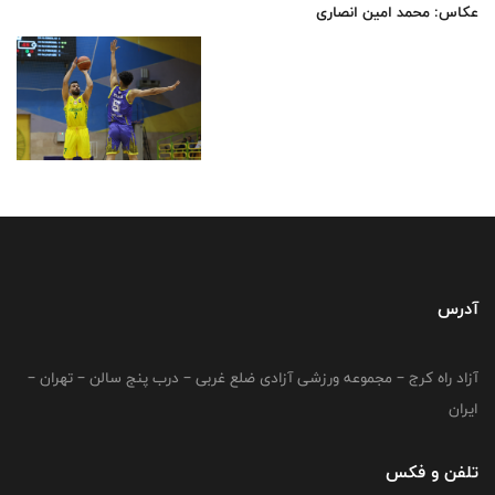
عکاس: محمد امین انصاری
آدرس
آزاد راه کرج – مجموعه ورزشی آزادی ضلع غربی – درب پنج سالن – تهران –
ایران
تلفن و فکس