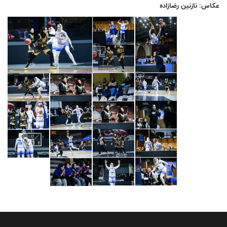
عکاس: نازنین رضازاده