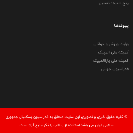
پنج شنبه : تعطیل
پیوندها
وزارت ورزش و جوانان
کمیته ملی المپیک
کمیته ملی پاراالمپیک
فدراسیون جهانی
© کليه حقوق خبری و تصويری اين سايت متعلق به فدراسیون بسکتبال جمهوری
اسلامی ایران می باشد.استفاده از مطالب با ذكر منبع آزاد است.