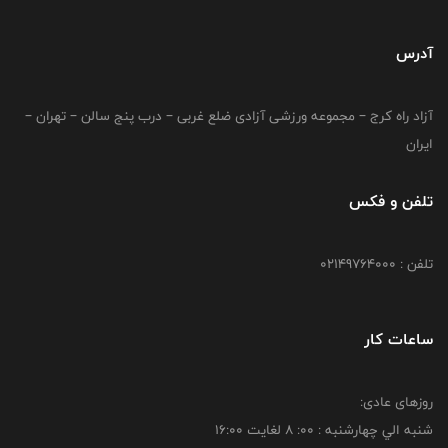
آدرس
آزاد راه کرج – مجموعه ورزشی آزادی ضلع غربی – درب پنج سالن – تهران –
ایران
تلفن و فکس
تلفن : 02149764000
ساعات کار
روزهای عادی:
شنبه الي چهارشنبه : 00: 8 لغايت 16:00