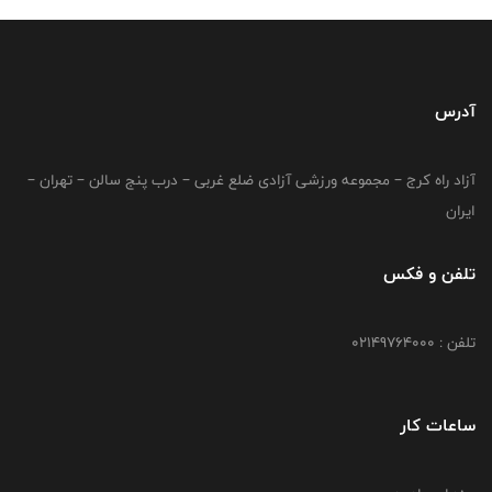
آدرس
آزاد راه کرج – مجموعه ورزشی آزادی ضلع غربی – درب پنج سالن – تهران –
ایران
تلفن و فکس
تلفن : 02149764000
ساعات کار