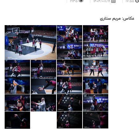
2135
1404/08/19
17:55
عکاس: مریم ستاری