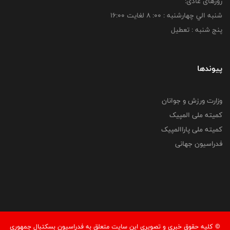
روزهای عادی:
شنبه الي چهارشنبه : 00: 8 لغايت 16:00
پنج شنبه : تعطیل
پیوندها
وزارت ورزش و جوانان
کمیته ملی المپیک
کمیته ملی پاراالمپیک
فدراسیون جهانی
© کليه حقوق خبری و تصويری اين سايت متعلق به فدراسیون بسکتبال جمهوری