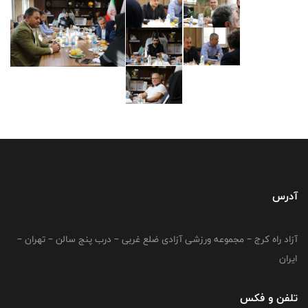
آدرس
آزاد راه کرج – مجموعه ورزشی آزادی ضلع غربی – درب پنج سالن – تهران –
ایران
تلفن و فکس