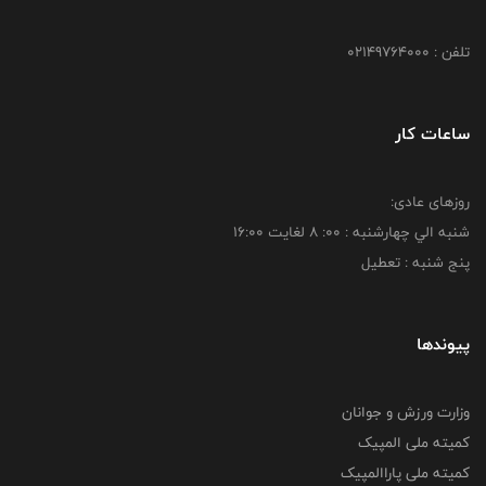
تلفن : 02149764000
ساعات کار
روزهای عادی:
شنبه الي چهارشنبه : 00: 8 لغايت 16:00
پنج شنبه : تعطیل
پیوندها
وزارت ورزش و جوانان
کمیته ملی المپیک
کمیته ملی پاراالمپیک