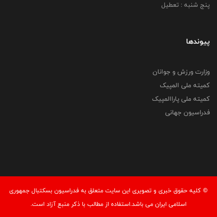
پنج شنبه : تعطیل
پیوندها
وزارت ورزش و جوانان
کمیته ملی المپیک
کمیته ملی پاراالمپیک
فدراسیون جهانی
© کليه حقوق خبری و تصويری اين سايت متعلق به فدراسیون بسکتبال جمهوری
اسلامی ایران می باشد.استفاده از مطالب با ذكر منبع آزاد است.