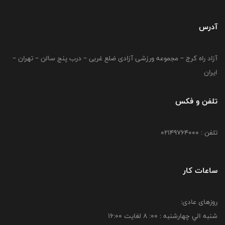
آدرس
آزاد راه کرج – مجموعه ورزشی آزادی ضلع غربی – درب پنج سالن – تهران –
ایران
تلفن و فکس
تلفن : 02149764000
ساعات کار
روزهای عادی:
شنبه الي چهارشنبه : 00: 8 لغايت 16:00