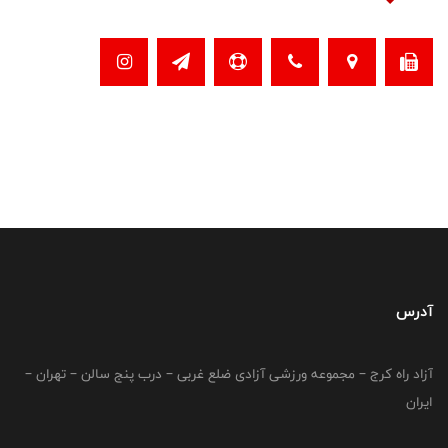
آدرس
آزاد راه کرج – مجموعه ورزشی آزادی ضلع غربی – درب پنج سالن – تهران –
ایران