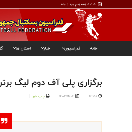
شنبه هفدهم مرداد ماه
خانه
فدراسیون
اخبار
استان ها
گز
برگزاری پلی آف دوم لیگ برتر 
13:58
1402/11/04
چاپ خبر