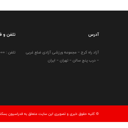
آدرس
تلفن و 
آزاد راه کرج – مجموعه ورزشی آزادی ضلع غربی
تلفن : 02149764000
– درب پنج سالن – تهران – ایران
© کليه حقوق خبری و تصويری اين سايت متعلق به فدراسیون بسکتبال