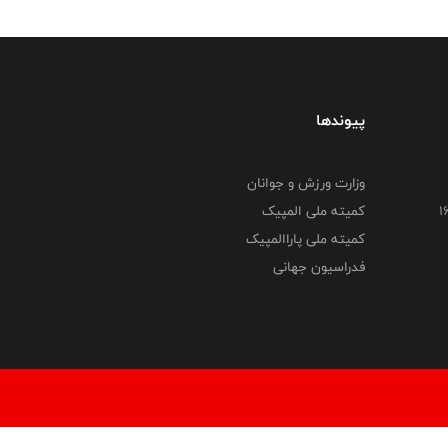
پیوندها
وزارت ورزش و جوانان
کمیته ملی المپیک
کمیته ملی پاراالمپیک
فدراسیون جهانی