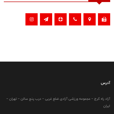
آدرس
آزاد راه کرج – مجموعه ورزشی آزادی ضلع غربی – درب پنج سالن – تهران –
ایران