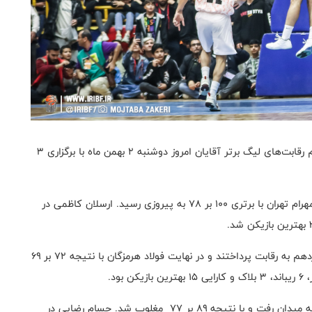
به گزارش روابط عمومی فدراسیون بسکتبال، هفته شانزدهم رقابت‌های لیگ برتر آقایان امروز دوشنبه ۲ بهمن ماه با برگزاری ۳
در نخستین دیدار این هفته، شهرداری گرگان در مصاف با مهرام تهران با برتری ۱۰۰ بر ۷۸ به پیروزی رسید. ارسلان کاظمی در
تیم‌های ذوب آهن اصفهان و فولاد هرمزگان در هفته شانزدهم به رقابت پرداختند و در نهایت فولاد هرمزگان با نتیجه ۷۲ بر ۶۹
در این هفته، لیموندیس شیراز مقابل پالایش نفت آبادان به میدان رفت و با نتیجه ۸۹ بر ۷۷ مغلوب شد. حسام رضایی در