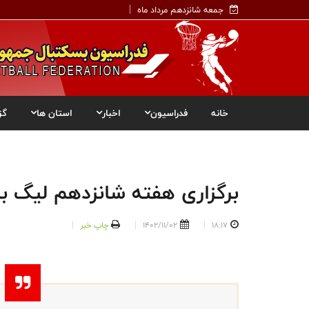
جمعه شانزدهم مرداد ماه
خانه
فدراسیون
اخبار
استان ها
گز
برگزاری هفته شانزدهم لیگ برت
18:17
1402/11/02
چاپ خبر