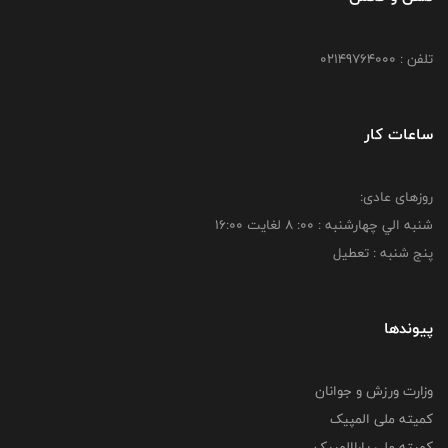
تلفن : 02149764000
ساعات کار
روزهای عادی:
شنبه الي چهارشنبه : 00: 8 لغايت 16:00
پنج شنبه : تعطیل
پیوندها
وزارت ورزش و جوانان
کمیته ملی المپیک
کمیته ملی پاراالمپیک