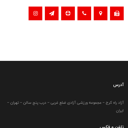
آدرس
آزاد راه کرج – مجموعه ورزشی آزادی ضلع غربی – درب پنج سالن – تهران –
ایران
تلفن و فکس