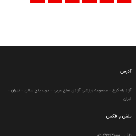
آدرس
آزاد راه کرج – مجموعه ورزشی آزادی ضلع غربی – درب پنج سالن – تهران –
ایران
تلفن و فکس
تلفن : 02149764000