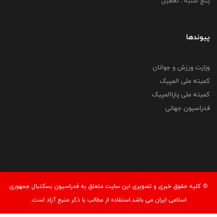
پنج شنبه : تعطیل
پیوندها
وزارت ورزش و جوانان
کمیته ملی المپیک
کمیته ملی پاراالمپیک
فدراسیون جهانی
© کليه حقوق خبری و تصويری اين سايت متعلق به فدراسیون بسکتبال جمهوری
اسلامی ایران می باشد.استفاده از مطالب با ذكر منبع آزاد است.