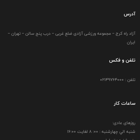
آدرس
آزاد راه کرج – مجموعه ورزشی آزادی ضلع غربی – درب پنج سالن – تهران –
ایران
تلفن و فکس
تلفن : 02149764000
ساعات کار
روزهای عادی:
شنبه الي چهارشنبه : 00: 8 لغايت 16:00