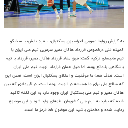
به گزارش روابط عمومی فدراسیون بسکتبال، سعيد تابش‌نيا سخنگو
كميته فنی درخصوص قرارداد هاكان دمير سرمربی تيم ملی ايران با
تيم مانیسای تركيه گفت: طبق مفاد قرارداد هاکان دمير، قرارداد با تيم
باشگاهی بلامانع بوده، اما طبق همان قرارداد الويت تيم ملی ايران
است. هدف همه ما موفقیت و اعتلای بسکتبال ایران است، ضمن این
که منافع ملی برای ما همیشه در الویت بوده است. در قراردادی که بین
هاکان دمیر و تیم ملی بسکتبال ایران وجود دارد به این نکته تاکید
شده که نباید به تیم ملی کشورمان لطمه‌ای وارد شود و این موضوع
رعایت شده و مطمئن باشید این موضوع خط قرمز ما است.