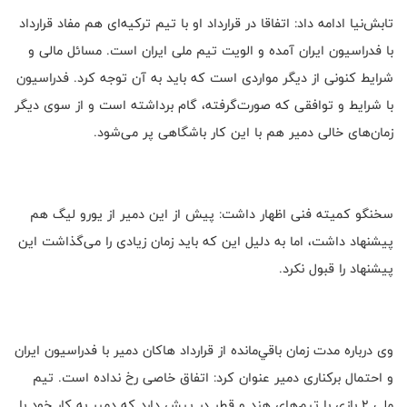
تابش‌نيا ادامه داد: اتفاقا در قرارداد او با تيم تركيه‌‌ای هم مفاد قرارداد
با فدراسيون ايران آمده و الويت تيم ملی ايران است. مسائل مالی و
شرایط کنونی از دیگر مواردی است که باید به آن توجه کرد. فدراسیون
با شرایط و توافقی که صورت‌گرفته، گام برداشته است و از سوی دیگر
زمان‌های خالی دمیر هم با این کار باشگاهی پر می‌شود.
سخنگو کمیته فنی اظهار داشت: پيش از اين دمير از يورو ليگ هم
پيشنهاد داشت، اما به دليل اين كه بايد زمان زيادی را می‌گذاشت اين
پيشنهاد را قبول نكرد.
وی درباره مدت زمان باقي‌مانده از قرارداد هاكان دمير با فدراسيون ايران
و احتمال بركناری دمير عنوان کرد: اتفاق خاصی رخ نداده است. تيم
ملی 2 بازی با تيم‌های هند و قطر در پيش دارد كه دمير به كار خود با