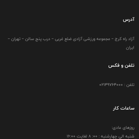
آدرس
آزاد راه کرج – مجموعه ورزشی آزادی ضلع غربی – درب پنج سالن – تهران –
ایران
تلفن و فکس
تلفن : 02149764000
ساعات کار
روزهای عادی:
شنبه الي چهارشنبه : 00: 8 لغايت 16:00