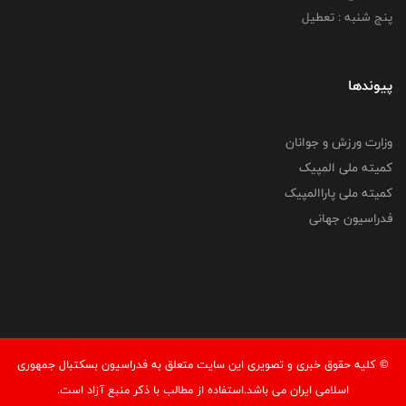
پنج شنبه : تعطیل
پیوندها
وزارت ورزش و جوانان
کمیته ملی المپیک
کمیته ملی پاراالمپیک
فدراسیون جهانی
© کليه حقوق خبری و تصويری اين سايت متعلق به فدراسیون بسکتبال جمهوری
اسلامی ایران می باشد.استفاده از مطالب با ذكر منبع آزاد است.