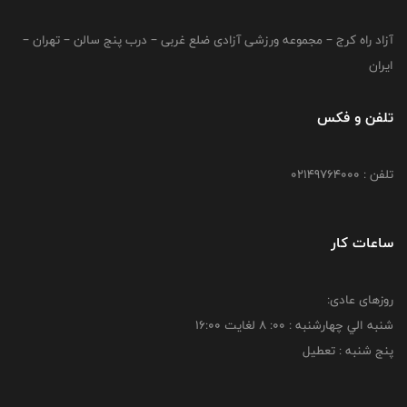
آزاد راه کرج – مجموعه ورزشی آزادی ضلع غربی – درب پنج سالن – تهران –
ایران
تلفن و فکس
تلفن : 02149764000
ساعات کار
روزهای عادی:
شنبه الي چهارشنبه : 00: 8 لغايت 16:00
پنج شنبه : تعطیل