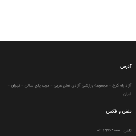
آدرس
آزاد راه کرج – مجموعه ورزشی آزادی ضلع غربی – درب پنج سالن – تهران –
ایران
تلفن و فکس
تلفن : 02149764000