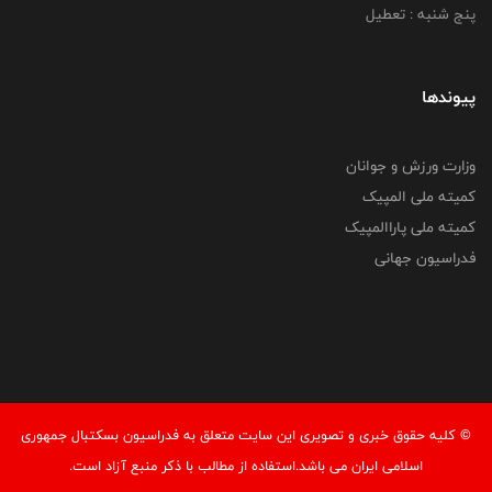
پنج شنبه : تعطیل
پیوندها
وزارت ورزش و جوانان
کمیته ملی المپیک
کمیته ملی پاراالمپیک
فدراسیون جهانی
© کليه حقوق خبری و تصويری اين سايت متعلق به فدراسیون بسکتبال جمهوری
اسلامی ایران می باشد.استفاده از مطالب با ذكر منبع آزاد است.