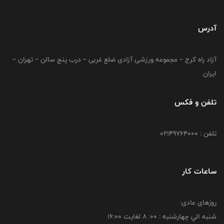
آدرس
آزاد راه کرج – مجموعه ورزشی آزادی ضلع غربی – درب پنج سالن – تهران –
ایران
تلفن و فکس
تلفن : 02149764000
ساعات کار
روزهای عادی:
شنبه الي چهارشنبه : 00: 8 لغايت 16:00