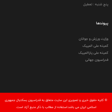
پنج شنبه : تعطیل
پیوندها
وزارت ورزش و جوانان
کمیته ملی المپیک
کمیته ملی پاراالمپیک
فدراسیون جهانی
© کليه حقوق خبری و تصويری اين سايت متعلق به فدراسیون بسکتبال جمهوری
اسلامی ایران می باشد.استفاده از مطالب با ذكر منبع آزاد است.