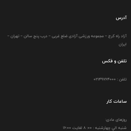
آدرس
آزاد راه کرج – مجموعه ورزشی آزادی ضلع غربی – درب پنج سالن – تهران –
ایران
تلفن و فکس
تلفن : 02149764000
ساعات کار
روزهای عادی:
شنبه الي چهارشنبه : 00: 8 لغايت 16:00