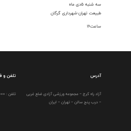
سه شنبه ۵دی ماه
طبیعت تهران-شهرداری گرگان
ساعت۱۶
آدرس
تلفن و 
آزاد راه کرج – مجموعه ورزشی آزادی ضلع غربی
تلفن : 02149764000
– درب پنج سالن – تهران – ایران