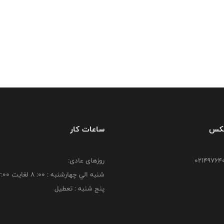
فکس
ساعات کار
روزهای عادی:
شنبه الي چهارشنبه : 00: 8 لغايت 16:00
پنج شنبه : تعطیل