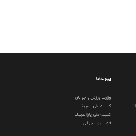
پیوندها
وزارت ورزش و جوانان
کمیته ملی المپیک
کمیته ملی پاراالمپیک
فدراسیون جهانی