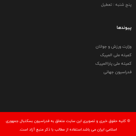
پنج شنبه : تعطیل
پیوندها
وزارت ورزش و جوانان
کمیته ملی المپیک
کمیته ملی پاراالمپیک
فدراسیون جهانی
© کليه حقوق خبری و تصويری اين سايت متعلق به فدراسیون بسکتبال جمهوری
اسلامی ایران می باشد.استفاده از مطالب با ذكر منبع آزاد است.