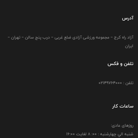
آدرس
آزاد راه کرج – مجموعه ورزشی آزادی ضلع غربی – درب پنج سالن – تهران –
ایران
تلفن و فکس
تلفن : 02149764000
ساعات کار
روزهای عادی:
شنبه الي چهارشنبه : 00: 8 لغايت 16:00