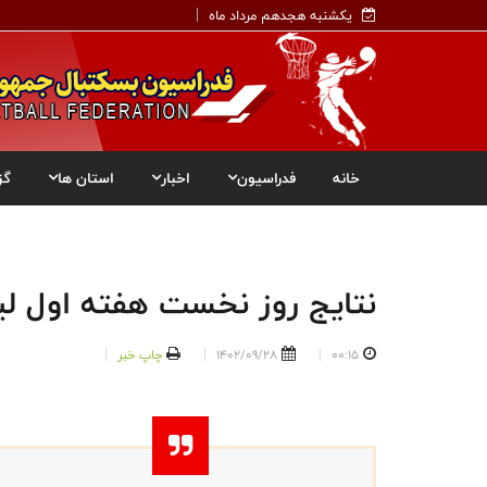
یکشنبه هجدهم مرداد ماه
خانه
فدراسیون
اخبار
استان ها
گز
نتایج روز نخست هفته اول لی
00:15
1402/09/28
چاپ خبر