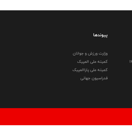
پیوندها
وزارت ورزش و جوانان
کمیته ملی المپیک
کمیته ملی پاراالمپیک
فدراسیون جهانی