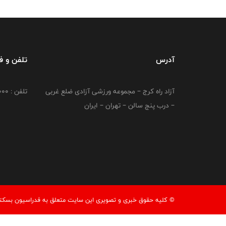
آدرس
تلفن و 
آزاد راه کرج – مجموعه ورزشی آزادی ضلع غربی
تلفن : 02149764000
– درب پنج سالن – تهران – ایران
© کليه حقوق خبری و تصويری اين سايت متعلق به فدراسیون بسکتبال