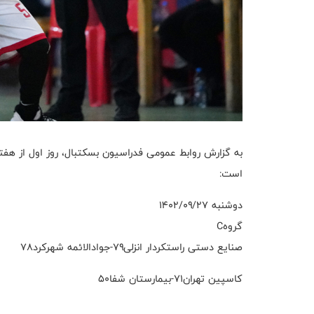
به گزارش روابط عمومی فدراسیون بسکتبال، روز اول از هفت
است:
دوشنبه ۱۴۰۲/۰۹/۲۷
گروهC
صنایع دستی راستکردار انزلی۷۹-جوادالائمه شهرکرد۷۸
کاسپین تهران۷۱-بیمارستان شفا۵۰