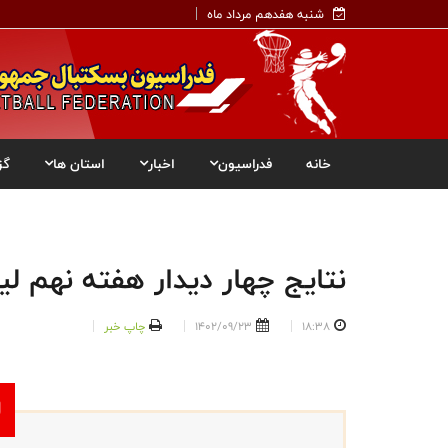
شنبه هفدهم مرداد ماه
خانه
فدراسیون
اخبار
استان ها
گز
نتایج چهار دیدار هفته نهم لی
18:38
1402/09/23
چاپ خبر