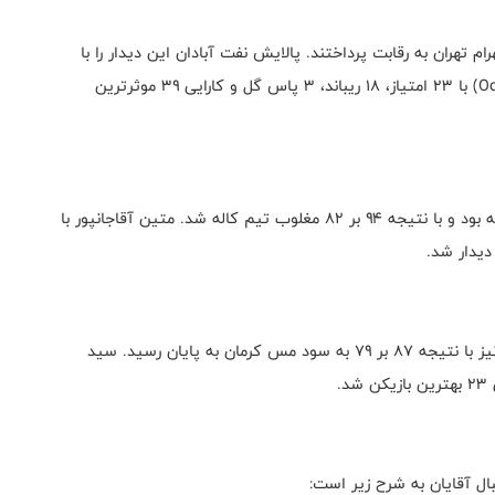
م تهران به رقابت پرداختند. پالایش نفت آبادان این دیدار را با
نتیجه ۹۸ بر ۸۹ واگذار کرد. اودرا آنوسیکه( Oderah Anosike) با ۲۳ امتیاز، ۱۸ ریباند، ۳ پاس گل و کارایی ۳۹ موثرترین
تیم رعد پدافند هوایی مشهد در هفته نهم میزبان تیم کاله بود و با نتیجه ۹۴ بر ۸۲ مغلوب تیم کاله شد. متین آقاجانپور با
دیدار تیم‌های صنعت مس کرمان و صنعت مس رفسنجان نیز با نتیجه ۸۷ بر ۷۹ به سود مس کرمان به پایان رسید‌. سید
ال آقایان به شرح زیر است: