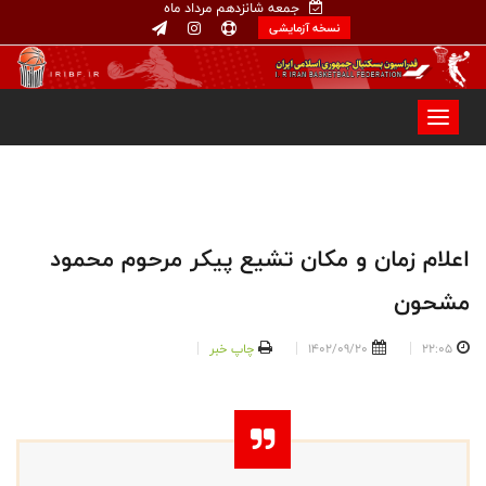
جمعه شانزدهم مرداد ماه
نسخه آزمایشی
اعلام زمان و مکان تشیع پیکر مرحوم محمود
مشحون
22:05
1402/09/20
چاپ خبر