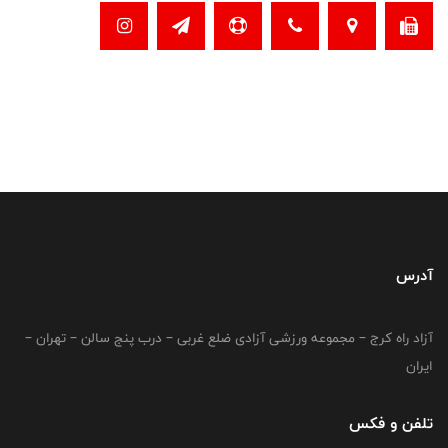
آدرس
آزاد راه کرج – مجموعه ورزشی آزادی ضلع غربی – درب پنج سالن – تهران –
ایران
تلفن و فکس