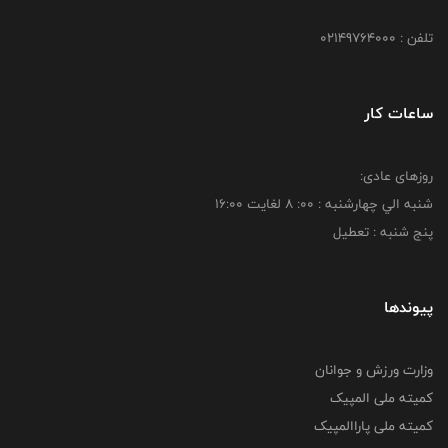
تلفن : 02149764000
ساعات کار
روزهای عادی:
شنبه الي چهارشنبه : 00: 8 لغايت 16:00
پنج شنبه : تعطیل
پیوندها
وزارت ورزش و جوانان
کمیته ملی المپیک
کمیته ملی پاراالمپیک