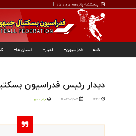
پنجشنبه پانزدهم مرداد ماه
خانه
فدراسیون
اخبار
استان ها
گز
دیدار رئيس فدراسيون بسكتبال 
11:23
1402/09/07
چاپ خبر