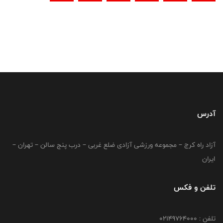
آدرس
آزاد راه کرج – مجموعه ورزشی آزادی ضلع غربی – درب پنج سالن – تهران –
ایران
تلفن و فکس
تلفن : 02149764000