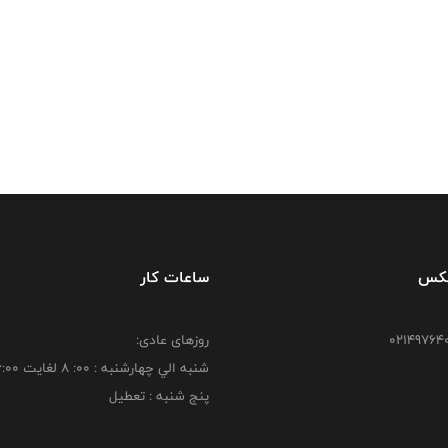
فکس
ساعات کار
روزهای عادی:
شنبه الي چهارشنبه : 00: 8 لغايت 16:00
پنج شنبه : تعطیل