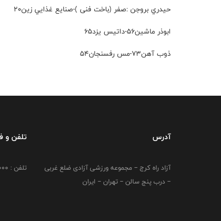
حيدري بروجن :صفر (باخت فنی )-صنايع غذايي زين٢٠
ابوذر ماشين٥٦-داتيس يزد٦٥
ذوب آهن٧٣-مس رفسنجان٥٤
آدرس
تلفن و 
آزاد راه کرج – مجموعه ورزشی آزادی ضلع غربی
تلفن : 02149764000
– درب پنج سالن – تهران – ایران