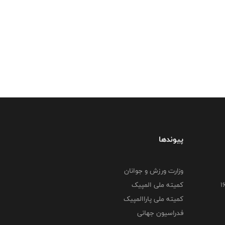
پیوندها
وزارت ورزش و جوانان
کمیته ملی المپیک
کمیته ملی پاراالمپیک
فدراسیون جهانی