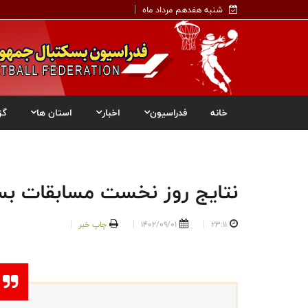
شنبه هفدهم مرداد ماه
خانه
فدراسیون
اخبار
استان ها
گز
نتایج روز نخست مسابقات بسک
23:11
1402/09/01
چاپ خبر