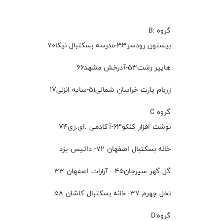
گروه :B
بیستون رودسر۳۳-مدرسه بسکتبال نیکا۷۰
هایپر رشت۵۳-آذرخش مشهد۶۶
زربام پارت خراسان شمالی۵۱-سایه انزلی۱۷
گروه C
نوشت افزار کنکو۶۳-آکادمی .ای.زی۷۴
خانه بسکتبال اصفهان 72- داتیس یزد
گل گهر سیرجان45 - آرارات اصفهان 33
نخل جهرم 37- خانه بسکتبال کاشان 58
گروه:D