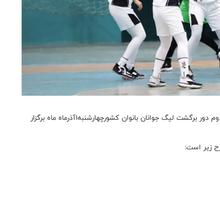
به گزارش روابط عمومی فدراسیون بسکتبال، روزاول مرحله دوم دور برگشت لیگ جوانان بانوان کشورچهارشنبه۱آذرماه ماه برگزار
ح زیر است: