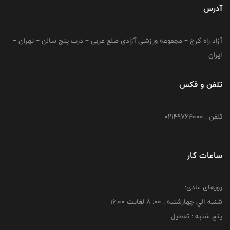
آدرس
آزاد راه کرج – مجموعه ورزشی آزادی ضلع غربی – درب پنج سالن – تهران –
ایران
تلفن و فکس
تلفن : 02149764000
ساعات کار
روزهای عادی:
شنبه الي چهارشنبه : 00: 8 لغايت 16:00
پنج شنبه : تعطیل