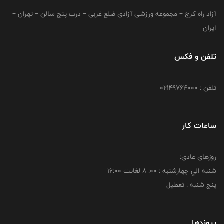
آزاد راه کرج – مجموعه ورزشی آزادی ضلع غربی – درب پنج سالن – تهران –
ایران
تلفن و فکس
تلفن : 02149764000
ساعات کار
روزهای عادی:
شنبه الي چهارشنبه : 00: 8 لغايت 16:00
پنج شنبه : تعطیل
پیوندها