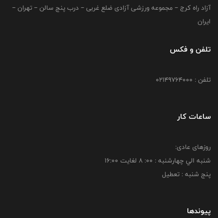
آزاد راه کرج – مجموعه ورزشی آزادی ضلع غربی – درب پنج سالن – تهران –
ایران
تلفن و فکس
تلفن : 02149764000
ساعات کار
روزهای عادی:
شنبه الي چهارشنبه : 00: 8 لغايت 16:00
پنج شنبه : تعطیل
پیوندها