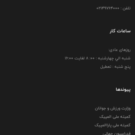
تلفن : 02149764000
ساعات کار
روزهای عادی:
شنبه الي چهارشنبه : 00: 8 لغايت 16:00
پنج شنبه : تعطیل
پیوندها
وزارت ورزش و جوانان
کمیته ملی المپیک
کمیته ملی پاراالمپیک
فدراسیون جهانی