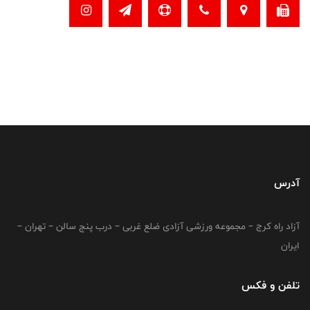
آدرس
آزاد راه کرج – مجموعه ورزشی آزادی ضلع غربی – درب پنج سالن – تهران –
ایران
تلفن و فکس