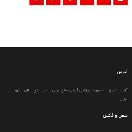
آدرس
آزاد راه کرج – مجموعه ورزشی آزادی ضلع غربی – درب پنج سالن – تهران –
ایران
تلفن و فکس