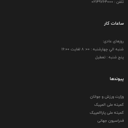
تلفن : 02149764000
ساعات کار
روزهای عادی:
شنبه الي چهارشنبه : 00: 8 لغايت 16:00
پنج شنبه : تعطیل
پیوندها
وزارت ورزش و جوانان
کمیته ملی المپیک
کمیته ملی پاراالمپیک
فدراسیون جهانی