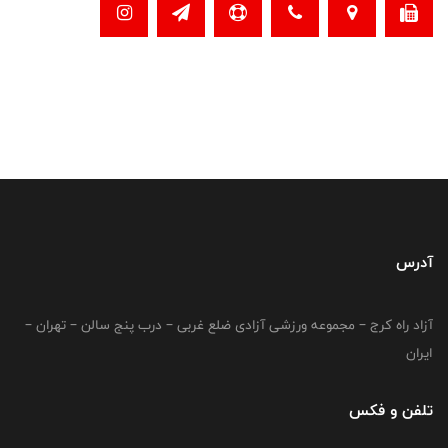
آدرس
آزاد راه کرج – مجموعه ورزشی آزادی ضلع غربی – درب پنج سالن – تهران –
ایران
تلفن و فکس