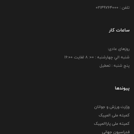
تلفن : 02149764000
ساعات کار
روزهای عادی:
شنبه الي چهارشنبه : 00: 8 لغايت 16:00
پنج شنبه : تعطیل
پیوندها
وزارت ورزش و جوانان
کمیته ملی المپیک
کمیته ملی پاراالمپیک
فدراسیون جهانی