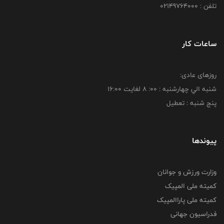
تلفن : 02149764000
ساعات کار
روزهای عادی:
شنبه الي چهارشنبه : 00: 8 لغايت 16:00
پنج شنبه : تعطیل
پیوندها
وزارت ورزش و جوانان
کمیته ملی المپیک
کمیته ملی پاراالمپیک
فدراسیون جهانی