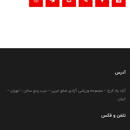
آدرس
آزاد راه کرج – مجموعه ورزشی آزادی ضلع غربی – درب پنج سالن – تهران –
ایران
تلفن و فکس