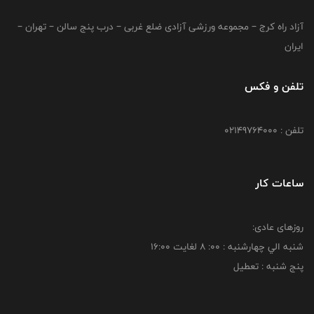
آزاد راه کرج – مجموعه ورزشی آزادی ضلع غربی – درب پنج سالن – تهران –
ایران
تلفن و فکس
تلفن : 02149764000
ساعات کار
روزهای عادی:
شنبه الي چهارشنبه : 00: 8 لغايت 16:00
پنج شنبه : تعطیل