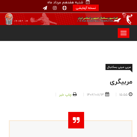
شنبه هفدهم مرداد ماه
نسخه آزمایشی
مربی مینی بسکتبال
مربیگری
15:55
1402/08/13
چاپ خبر