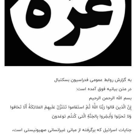
به گزارش روابط عمومی فدراسیون بسکتبال
در متن بیانیه فوق آمده است:
بسم الله الرحمن الرحیم
إِنَّ الَّذینَ قالوا رَبُّنَا اللَّهُ ثُمَّ استَقاموا تَتَنَزَّلُ عَلَیهِمُ المَلائِکَةُ أَلّا تَخافوا
وَلا تَحزَنوا وَأَبشِروا بِالجَنَّةِ الَّتی کُنتُم توعَدونَ
جنایات اسرائیل که برگرفته از مبانی غیرانسانی صهیونیستی است،