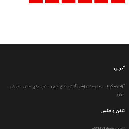
آدرس
آزاد راه کرج – مجموعه ورزشی آزادی ضلع غربی – درب پنج سالن – تهران –
ایران
تلفن و فکس
تلفن : 02149764000