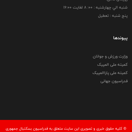
شنبه الي چهارشنبه : 00: 8 لغايت 16:00
پنج شنبه : تعطیل
پیوندها
وزارت ورزش و جوانان
کمیته ملی المپیک
کمیته ملی پاراالمپیک
فدراسیون جهانی
© کليه حقوق خبری و تصويری اين سايت متعلق به فدراسیون بسکتبال جمهوری