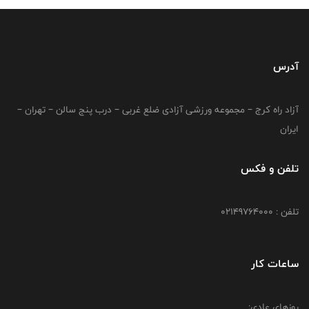
آدرس
آزاد راه کرج – مجموعه ورزشی آزادی ضلع غربی – درب پنج سالن – تهران –
ایران
تلفن و فکس
تلفن : 02149764000
ساعات کار
روزهای عادی: