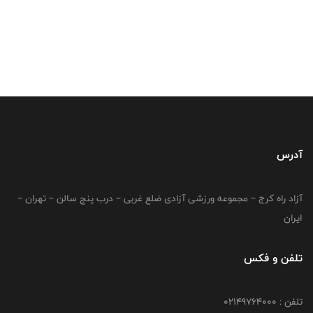
آدرس
آزاد راه کرج – مجموعه ورزشی آزادی ضلع غربی – درب پنج سالن – تهران –
ایران
تلفن و فکس
تلفن : 02149764000