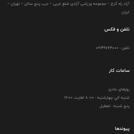
آزاد راه کرج – مجموعه ورزشی آزادی ضلع غربی – درب پنج سالن – تهران –
ایران
تلفن و فکس
تلفن : 02149764000
ساعات کار
روزهای عادی:
شنبه الي چهارشنبه : 00: 8 لغايت 16:00
پنج شنبه : تعطیل
پیوندها