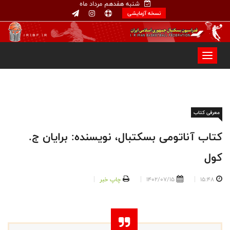
شنبه هفدهم مرداد ماه
نسخه آزمایشی
معرفی کتاب
کتاب آناتومی بسکتبال، نویسنده: برایان ج.
کول
15:48
1402/07/15
چاپ خبر