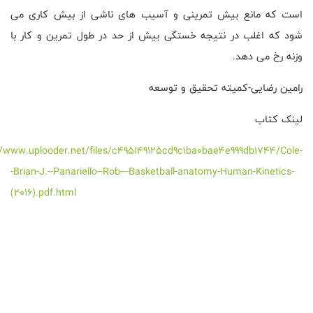
است که مانع بیش تمرینی و آسیب های ناشی از بیش کاری می
شود که اغلب در نتیجه خستگی بیش از حد در طول تمرین و کار با
وزنه رخ می دهد.
رامین رضایی-کمیته تحقیق و توسعه
لینک کتاب
//www.uplooder.net/files/c495149125cd9c1ba0bae4e999db1744/Cole-
-Brian-J.--Panariello--Rob---Basketball-anatomy-Human-Kinetics-
(2016).pdf.html