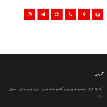
آدرس
آزاد راه کرج – مجموعه ورزشی آزادی ضلع غربی – درب پنج سالن – تهران –
ایران