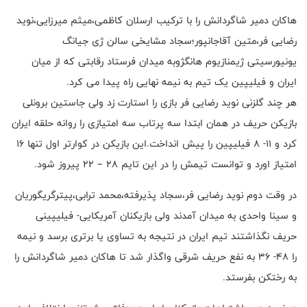
هاکان دمیر شاگردانش را با ترکیب ارسلان کاظمی،میثم میرزایی،نوید
رضایی فر،متین آقاجانپور؛سجاد مشایخی سالن ژی جیانگ
یونیورسیتی ژیمنازیوم هانگژوبه میدان فرستاد رقابتی که از میان
ایران و فیلیپین یک تیم به نیمه نهایی راه پیدا می کرد.
هر چند گلزنی نوید رضایی فر بازی را استارت زد ولی جاستین برونلی
بازیکن حریف در همان ابتدا سه پرتاب سه امتیازی را روانه حلقه ایران
کرد و 11- 8 فیلیپین را پیش انداخت.این بازیکن در کوارتر اول تنها 16
امتیاز اورد و توانست تیمش را در این تایم 28 – 22 پیروز شود.
در وقت دوم نوید رضایی فر،سجاد پذیرفته،محمد ترابی،پیترگریگوریان
و سینا واحدی به میدان آمدند ولی بازیکنان آمریکایی- فیلیپینی
حریف نگذاشتند تیم ایران در نتیجه به تساوی یا برتری برسد و نیمه
را 48- 36 به نفع حریف شرقی واگذار شد تا هاکان دمیر شاگردانش را
به رختکن بفرستد.