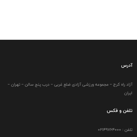
آدرس
آزاد راه کرج – مجموعه ورزشی آزادی ضلع غربی – درب پنج سالن – تهران –
ایران
تلفن و فکس
تلفن : 02149764000