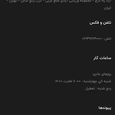
آزاد راه کرج – مجموعه ورزشی آزادی ضلع غربی – درب پنج سالن – تهران –
ایران
تلفن و فکس
تلفن : 02149764000
ساعات کار
روزهای عادی:
شنبه الي چهارشنبه : 00: 8 لغايت 16:00
پنج شنبه : تعطیل
پیوندها