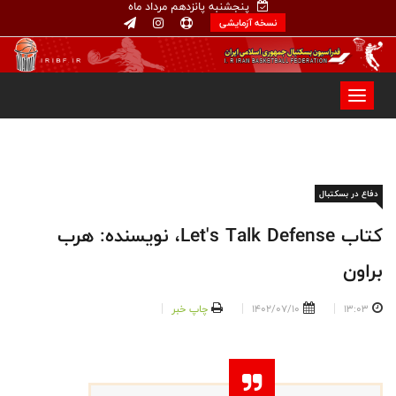
پنجشنبه پانزدهم مرداد ماه
نسخه آزمایشی
دفاع در بسکتبال
کتاب Let's Talk Defense، نویسنده: هرب
براون
13:03
1402/07/10
چاپ خبر