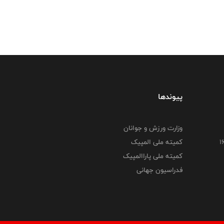
پیوندها
وزارت ورزش و جوانان
کمیته ملی المپیک
کمیته ملی پاراالمپیک
فدراسیون جهانی