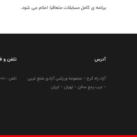
برنامه ی کامل مسابقات متعاقبا اعلام می شود.
آدرس
تلفن و 
آزاد راه کرج – مجموعه ورزشی آزادی ضلع غربی
تلفن : 02149764000
– درب پنج سالن – تهران – ایران