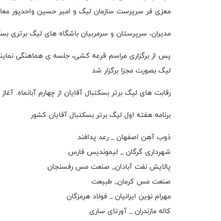
معزی فر سرپرست سازمان لیگ و امیر حسین واحدپور معاون 
مدیران، سرپرستان و سرمربیان باشگاه های لیگ برتری بسکت
پس از برگزاری مراسم قرعه کشی، جلسه ی هماهنگی نمایند
لیگ بصورت مجزا برگزار شد
رقابت های لیگ برتر بسکتبال آقایان از چهارم آبانماه. آغاز
برنامه هفته اول لیگ برتر بسکتبال آقایان کشور
ذوب آهن اصفهان _ رعد پدافند
شهرداری گرگان _ لیموندیس فارس
پالایش نفت آبادان_ صنعت مس رفسنجان
صنعت مس کرمان_ طبیعت
مهرام نوین ایرانیان _ فولاد هرمزگان
کاله مازندران _ آورتای ساری