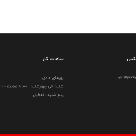
فکس
ساعات کار
روزهای عادی:
شنبه الي چهارشنبه : 00: 8 لغايت 16:00
پنج شنبه : تعطیل