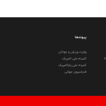
پیوندها
وزارت ورزش و جوانان
کمیته ملی المپیک
کمیته ملی پاراالمپیک
فدراسیون جهانی