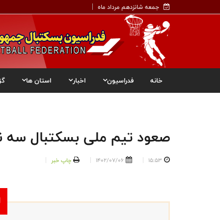
جمعه شانزدهم مرداد ماه
خانه
فدراسیون
اخبار
استان ها
گز
صعود تیم ملی بسکتبال سه ن
15:53
1402/07/06
چاپ خبر