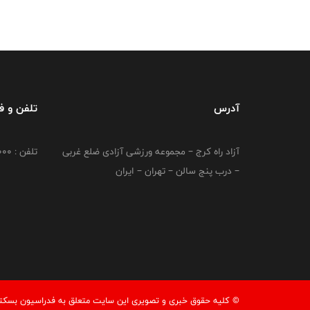
آدرس
تلفن و 
آزاد راه کرج – مجموعه ورزشی آزادی ضلع غربی
تلفن : 02149764000
– درب پنج سالن – تهران – ایران
© کليه حقوق خبری و تصويری اين سايت متعلق به فدراسیون بسکتبال