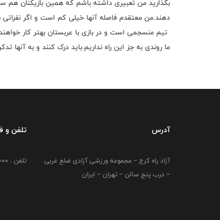
بگذارید من تعبیری داشته باشم که همین بازیکنان هم ستار
دهند.من معتقدم فاصله آنها خیلی کم است و اگر نفراتی نیست
تیم منسجمی است و در بازی با عربستان بهتر کار خواهند 
ما روندی به جز این راه نداریم.باید درک کنند و به آنها تدک
آدرس
تلفن و 
آزاد راه کرج – مجموعه ورزشی آزادی ضلع غربی
تلفن : 02149764000
– درب پنج سالن – تهران – ایران