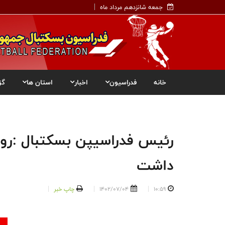
جمعه شانزدهم مرداد ماه
خانه
فدراسیون
اخبار
استان ها
گز
رئیس فدراسیپن بسکتبال :روند
داشت
10:59
1402/07/04
چاپ خبر