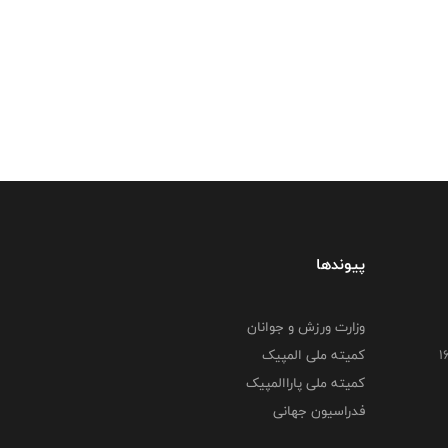
پیوندها
وزارت ورزش و جوانان
کمیته ملی المپیک
کمیته ملی پاراالمپیک
فدراسیون جهانی