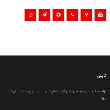
آدرس
آزاد راه کرج – مجموعه ورزشی آزادی ضلع غربی – درب پنج سالن – تهران –
ایران