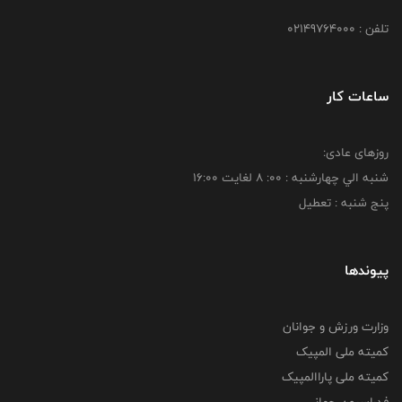
تلفن : 02149764000
ساعات کار
روزهای عادی:
شنبه الي چهارشنبه : 00: 8 لغايت 16:00
پنج شنبه : تعطیل
پیوندها
وزارت ورزش و جوانان
کمیته ملی المپیک
کمیته ملی پاراالمپیک