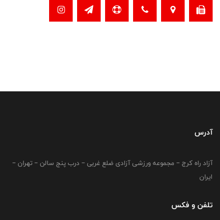
آدرس
آزاد راه کرج – مجموعه ورزشی آزادی ضلع غربی – درب پنج سالن – تهران –
ایران
تلفن و فکس