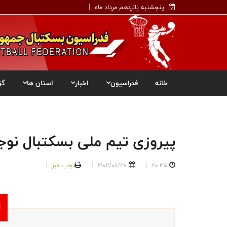
پنجشنبه پانزدهم مرداد ماه
خانه
فدراسیون
اخبار
استان ها
گز
پیروزی تیم ملی بسکتبال نوجوا
20:35
1402/06/28
چاپ خبر