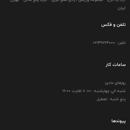
ایران
تلفن و فکس
تلفن : 02149764000
ساعات کار
روزهای عادی:
شنبه الي چهارشنبه : 00: 8 لغايت 16:00
پنج شنبه : تعطیل
پیوندها