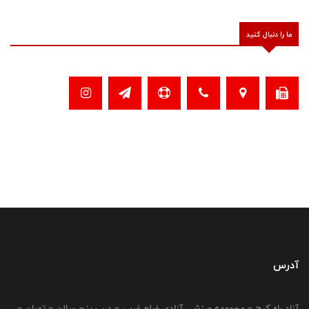
ما را دنبال کنید
آدرس
آزاد راه کرج – مجموعه ورزشی آزادی ضلع غربی – درب پنج سالن – تهران –