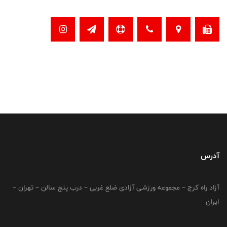
آدرس
آزاد راه کرج – مجموعه ورزشی آزادی ضلع غربی – درب پنج سالن – تهران –
ایران