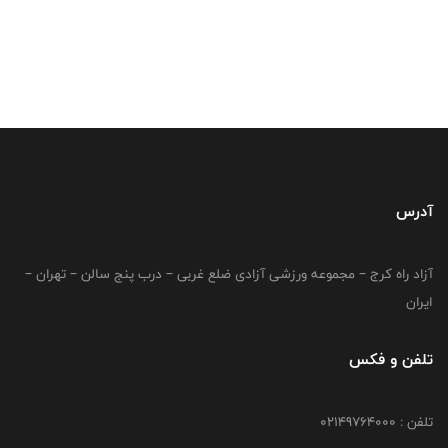
آدرس
آزاد راه کرج – مجموعه ورزشی آزادی ضلع غربی – درب پنج سالن – تهران –
ایران
تلفن و فکس
تلفن : 02149764000